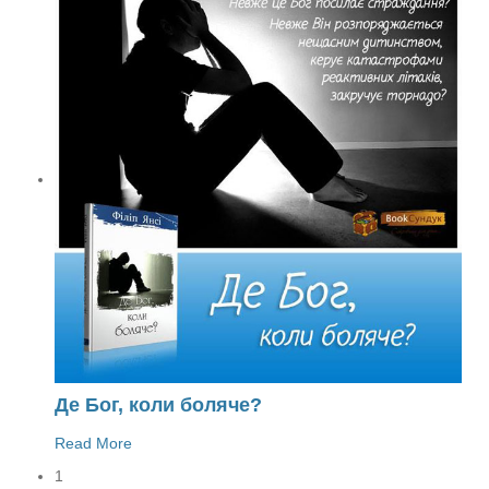
Де Бог, коли боляче?
Read More
1