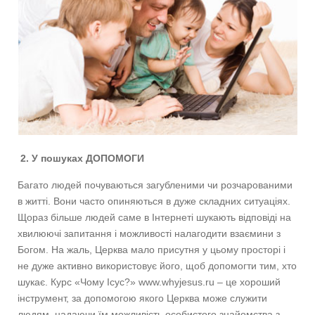
2. У пошуках ДОПОМОГИ
Багато людей почуваються загубленими чи розчарованими
в житті. Вони часто опиняються в дуже складних ситуаціях.
Щораз більше людей саме в Інтернеті шукають відповіді на
хвилюючі запитання і можливості налагодити взаємини з
Богом. На жаль, Церква мало присутня у цьому просторі і
не дуже активно використовує його, щоб допомогти тим, хто
шукає. Курс «Чому Ісус?» www.whyjesus.ru – це хороший
інструмент, за допомогою якого Церква може служити
людям, надаючи їм можливість особистого знайомства з