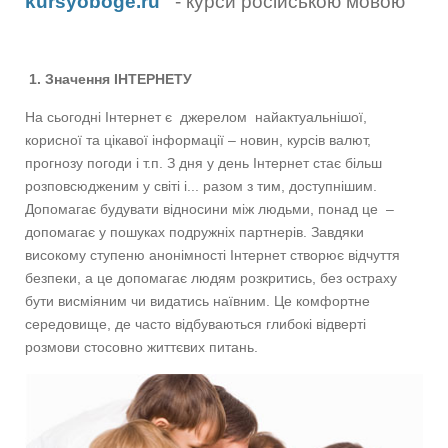
kursyoboge.ru
- курси російською мовою
1. Значення ІНТЕРНЕТУ
На сьогодні Інтернет є джерелом найактуальнішої,
корисної та цікавої інформації – новин, курсів валют,
прогнозу погоди і т.п. З дня у день Інтернет стає більш
розповсюдженим у світі і... разом з тим, доступнішим.
Допомагає будувати відносини між людьми, понад це –
допомагає у пошуках подружніх партнерів. Завдяки
високому ступеню анонімності Інтернет створює відчуття
безпеки, а це допомагає людям розкритись, без остраху
бути висміяним чи видатись наївним. Це комфортне
середовище, де часто відбуваються глибокі відверті
розмови стосовно життєвих питань.