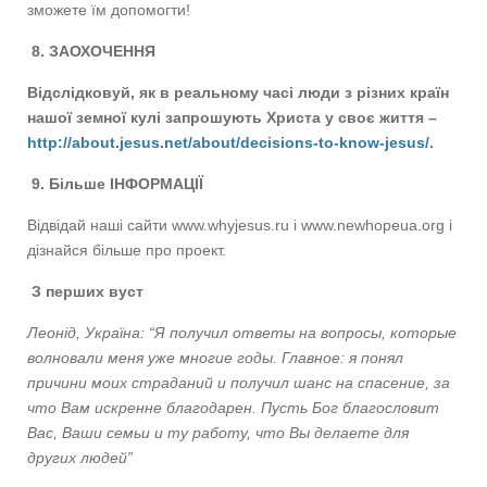
зможете їм допомогти!
8. ЗАОХОЧЕННЯ
Відслідковуй, як в реальному часі люди з різних країн
нашої земної кулі запрошують Христа у своє життя
–
http://about.jesus.net/about/decisions-to-know-jesus/
.
9. Більше ІНФОРМАЦІЇ
Відвідай наші сайти www.whyjesus.ru і www.newhopeua.org і
дізнайся більше про проект.
З перших вуст
Леонід, Україна: “Я получил ответы на вопросы, которые
волновали меня уже многие годы. Главное: я понял
причини моих страданий и получил шанс на спасение, за
что Вам искренне благодарен. Пусть Бог благословит
Вас, Ваши семьи и ту работу, что Вы делаете для
других людей”