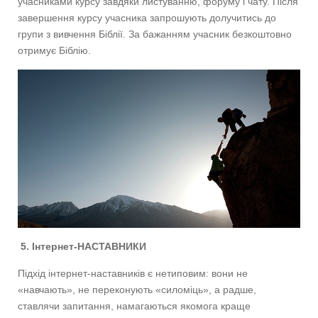
учасниками курсу завдяки листуванню, форуму і чату. Після
завершення курсу учасника запрошують долучитись до
групи з вивчення Біблії. За бажанням учасник безкоштовно
отримує Біблію.
5. Інтернет-НАСТАВНИКИ
Підхід інтернет-наставників є нетиповим: вони не
«навчають», не переконують «силоміць», а радше,
ставлячи запитання, намагаються якомога краще