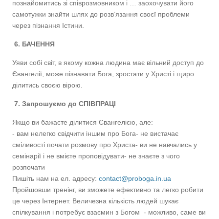
познайомитись зі співрозмовником і … заохочувати його
самотужки знайти шлях до розв’язання своєї проблеми
через пізнання Істини.
6. БАЧЕННЯ
Уяви собі світ, в якому кожна людина має вільний доступ до
Євангелії, може пізнавати Бога, зростати у Христі і щиро
ділитись своєю вірою.
7. Запрошуємо до СПІВПРАЦІ
Якщо ви бажаєте ділитися Євангелією, але:
- вам нелегко свідчити іншим про Бога- не вистачає
сміливості почати розмову про Христа- ви не навчались у
семінарії і не вмієте проповідувати- не знаєте з чого
розпочати
Пишіть нам на ел. адресу:
contact@proboga.in.ua
Пройшовши тренінг, ви зможете ефективно та легко робити
це через Інтернет. Величезна кількість людей шукає
спілкування і потребує взаємин з Богом - можливо, саме ви