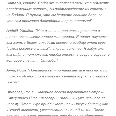
Наталія, Ізраїль: “Cайт очень полезен тем, что объясняя
определенные вопросы, вы подтверждаете их стихами
из Библии. Я думаю, что вы делаете великое дело, за
что вам премного благодарна и признательна!”
Андрій, Україна: "Мне очень понравилась простота и
понятность выложенного материала. Я понял, научился,
как жить с Богом и людьми вокруг, и вообще этот курс
"зажег искорку в глазах" на христианство. Я задумался
как найти тот ключик, чтобы открыть двери в сердце, в
которое стучат... Спасибо!"
Анна, Росія: “Понравилось, что написано все просто и по
порядку! Изменился в сторону желания изучать и жить с
Богом”
Вячеслав, Росія: “Наверное всегда перечитывая строки
Священного Писания воспринимаешь их уже немного по
новому. Этот курс приближает нас к Иисусу Христу, как
к живой личности, участвующей в нашей жизни. После
прочтения курса, захотелось еще более приблизится к