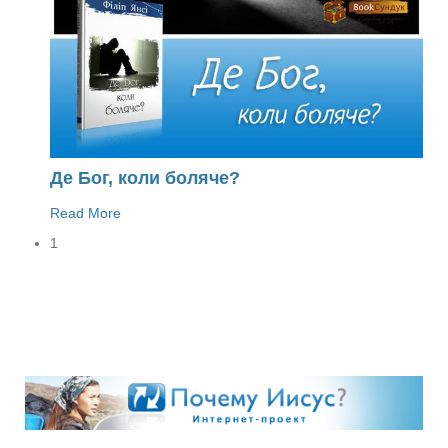
Де Бог, коли боляче?
Read More
1