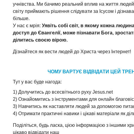
учнівства. Ми бачимо реальний вплив на життя людей
світу приймають рішення слідувати за Ісусом і дізнав
більше.
У нас є мрія:
Уявіть собі світ, в якому кожна людин
доступ до Євангелії, може пізнавати Бога, зростат
ділитись своєю вірою.
Дізнайтеся як вести людей до Христа через Інтернет!
ЧОМУ ВАРТУЄ ВІДВІДАТИ ЦЕЙ ТРЕ
Тут у вас буде нагода:
1) Долучитись до всесвітнього руху Jesus.net
2) Ознайомитись з інструментами для онлайн благові
3) Навчитись як наставляти людей за допомогою пита
4) Отримати практичні навики і цікаві матеріали як ді
Поділіться, будь ласка, цією інформацією з іншими х
цікаво відвідати наш