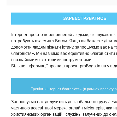
ЗАРЕЄСТРУВАТИСЬ
Інтернет простір переповнений людьми, які шукають с
потребують взаємин з Богом. Якщо ви бажаєте ділитис
допомогти людям пізнати Істину, запрошуємо вас на тр
благовістя». Ми навчимо вас ефективно благовістити 
і познайомимо з готовими інструментами.
Більше інформації про наш проект proBoga.in.ua у від
Тренінг «Інтернет благовістя» (в рамках проекту p
Запрошуємо вас долучитись до глобального руху Jesus
частиною всесвітньої мережі онлайн місіонерів, яка н
християнських організацій і служінь, залучених до онл