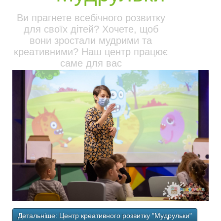
Ви прагнете всебічного розвитку
для своїх дітей? Хочете, щоб
вони зростали мудрими та
креативними? Наш центр працює
саме для вас
Детальніше: Центр креативного розвитку "Мудрульки"