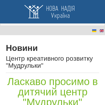
Новини
Центр креативного розвитку
"Мудрульки"
Ласкаво просимо в
дитячий центр
"Мудрульки"