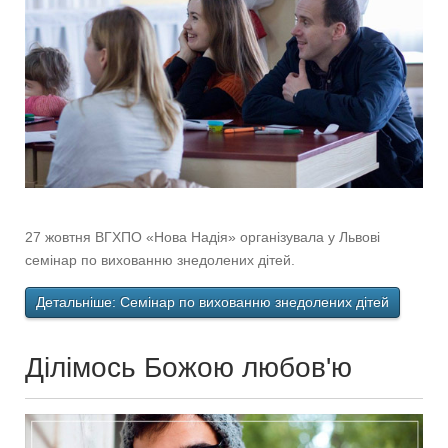
27 жовтня ВГХПО «Нова Надія» організувала у Львові
семінар по вихованню знедолених дітей.
Детальніше: Cемінар по вихованню знедолених дітей
Ділімось Божою любов'ю