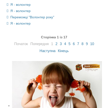
Я - волонтер
Я - волонтер
Переможці "Волонтер року"
Я - волонтер
Сторінка 1 із 17
Початок
Попередня
1
2
3
4
5
6
7
8
9
10
Наступна
Кінець